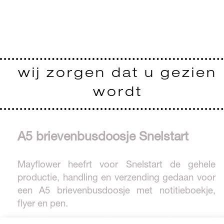
wij zorgen dat u gezien
wordt
A5 brievenbusdoosje Snelstart
Mayflower heefrt voor Snelstart de gehele
productie, handling en verzending gedaan voor
een A5 brievenbusdoosje met notitieboekje,
flyer en pen.