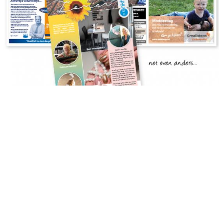
Zomereditie InEnkhuizen
Bezoekadres:
De Star 19a
1601 MH Enkhuizen
Contact:
T 06 404 419 56